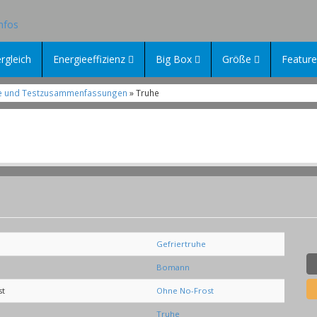
rgleich
Energieeffizienz
Big Box
Größe
Featur
iche und Testzusammenfassungen
» Truhe
Gefriertruhe
Bomann
st
Ohne No-Frost
Truhe