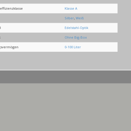
effizienzklasse
Klasse A
Silber
,
Weiß
l
Edelstahl-Optik
x
Ohne Big-Box
gsvermögen
0-100 Liter