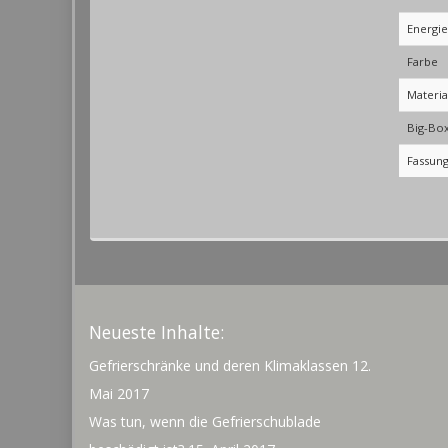
Energie
Farbe
Materia
Big-Bo
Fassun
Neueste Inhalte:
Gefrierschränke und deren Klimaklassen
12.
Mai 2017
Was tun, wenn die Gefrierschublade