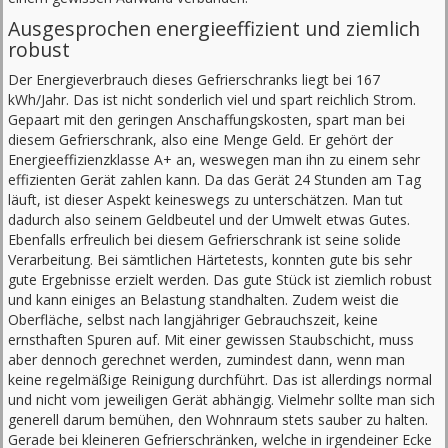
Ausgesprochen energieeffizient und ziemlich
robust
Der Energieverbrauch dieses Gefrierschranks liegt bei 167
kWh/Jahr. Das ist nicht sonderlich viel und spart reichlich Strom.
Gepaart mit den geringen Anschaffungskosten, spart man bei
diesem Gefrierschrank, also eine Menge Geld. Er gehört der
Energieeffizienzklasse A+ an, weswegen man ihn zu einem sehr
effizienten Gerät zahlen kann. Da das Gerät 24 Stunden am Tag
läuft, ist dieser Aspekt keineswegs zu unterschätzen. Man tut
dadurch also seinem Geldbeutel und der Umwelt etwas Gutes.
Ebenfalls erfreulich bei diesem Gefrierschrank ist seine solide
Verarbeitung. Bei sämtlichen Härtetests, konnten gute bis sehr
gute Ergebnisse erzielt werden. Das gute Stück ist ziemlich robust
und kann einiges an Belastung standhalten. Zudem weist die
Oberfläche, selbst nach langjähriger Gebrauchszeit, keine
ernsthaften Spuren auf. Mit einer gewissen Staubschicht, muss
aber dennoch gerechnet werden, zumindest dann, wenn man
keine regelmäßige Reinigung durchführt. Das ist allerdings normal
und nicht vom jeweiligen Gerät abhängig. Vielmehr sollte man sich
generell darum bemühen, den Wohnraum stets sauber zu halten.
Gerade bei kleineren Gefrierschränken, welche in irgendeiner Ecke