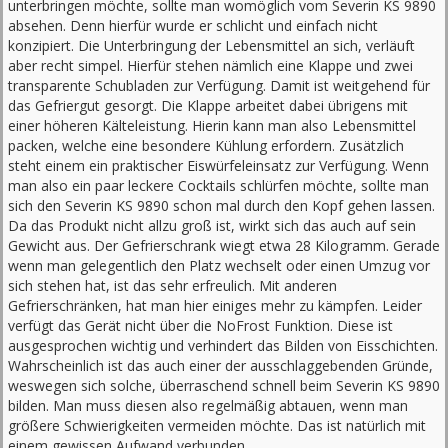
unterbringen möchte, sollte man womöglich vom Severin KS 9890
absehen. Denn hierfür wurde er schlicht und einfach nicht
konzipiert. Die Unterbringung der Lebensmittel an sich, verläuft
aber recht simpel. Hierfür stehen nämlich eine Klappe und zwei
transparente Schubladen zur Verfügung. Damit ist weitgehend für
das Gefriergut gesorgt. Die Klappe arbeitet dabei übrigens mit
einer höheren Kälteleistung. Hierin kann man also Lebensmittel
packen, welche eine besondere Kühlung erfordern. Zusätzlich
steht einem ein praktischer Eiswürfeleinsatz zur Verfügung. Wenn
man also ein paar leckere Cocktails schlürfen möchte, sollte man
sich den Severin KS 9890 schon mal durch den Kopf gehen lassen.
Da das Produkt nicht allzu groß ist, wirkt sich das auch auf sein
Gewicht aus. Der Gefrierschrank wiegt etwa 28 Kilogramm. Gerade
wenn man gelegentlich den Platz wechselt oder einen Umzug vor
sich stehen hat, ist das sehr erfreulich. Mit anderen
Gefrierschränken, hat man hier einiges mehr zu kämpfen. Leider
verfügt das Gerät nicht über die NoFrost Funktion. Diese ist
ausgesprochen wichtig und verhindert das Bilden von Eisschichten.
Wahrscheinlich ist das auch einer der ausschlaggebenden Gründe,
weswegen sich solche, überraschend schnell beim Severin KS 9890
bilden. Man muss diesen also regelmäßig abtauen, wenn man
größere Schwierigkeiten vermeiden möchte. Das ist natürlich mit
einem gewissen Aufwand verbunden.