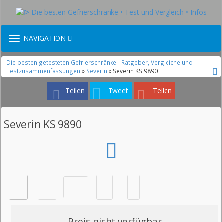
TOGGLE
NAVIGATION
NAVIGATION
Die besten getesteten Gefrierschränke - Ratgeber, Vergleiche und
Testzusammenfassungen
»
Severin
» Severin KS 9890
Teilen
Tweet
Teilen
Severin KS 9890
Preis nicht verfügbar