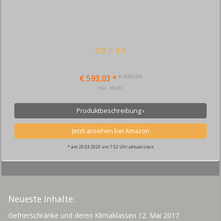
€ 829,00
€ 593,03 *
inkl. MwSt.
Produktbeschreibung ›
* am 20.03.2020 um 7:52 Uhr aktualisiert
Neueste Inhalte:
Gefrierschränke und deren Klimaklassen
12. Mai 2017